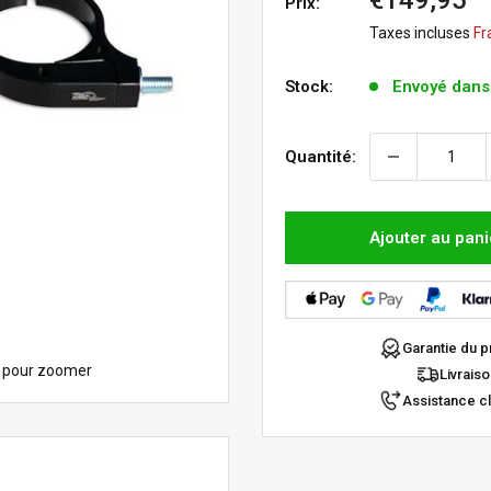
€149,95
Prix:
réduit
Taxes incluses
Fr
Stock:
Envoyé dans
Quantité:
Ajouter au pani
Garantie du pr
s pour zoomer
Livraiso
Assistance cl