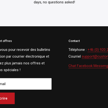
days, no questions asked!
et offres
Contact
vous pour recevoir des bulletins
Téléphone :
+46 (0) 920 
ion par courrier électronique et
Courriel
support@custom
z plus jamais nos offres et
Chat Facebook Messeng
s spéciales !
mail
crire