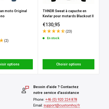
an moto Original
THNDR Sweat à capuche en
Ga
ono
Kevlar pour motards Blackout II
Pr
€3
ré
Prix
€130,95
e
 Black
réduit
(23)
En stock
(2)
isir options
Choisir options
Besoin d'aide ? Contactez
notre service d'assistance
Phone:
+46 (0) 920 224 878
Email:
support@customhoj.fr