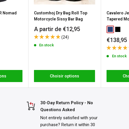
 politique de retour de 30
DR Nomad
Customhoj Dry Bag Roll Top
Cavalero Je
. Les frais de retour sont à
Motorcycle Sissy Bar Bag
Tapered M
Prix
A partir de €12,95
Classic Blu
Washed
réduit
 produits personnalisés ou
(24)
Prix
€138,95
our
pour connaître tous les
réduit
En stock
En stock
ions
Choisir options
Cho
30-Day Return Policy - No
Questions Asked
Not entirely satisfied with your
purchase? Return it within 30