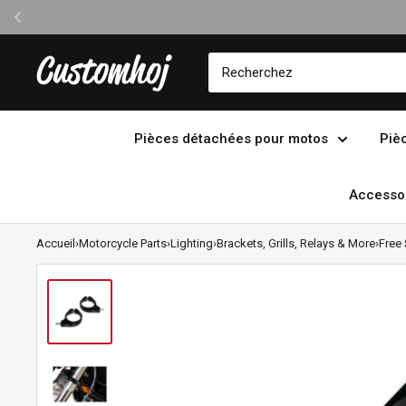
Passer
Customhoj
au
contenu
Pièces détachées pour motos
Piè
Accessoi
Accueil
›
Motorcycle Parts
›
Lighting
›
Brackets, Grills, Relays & More
›
Free 