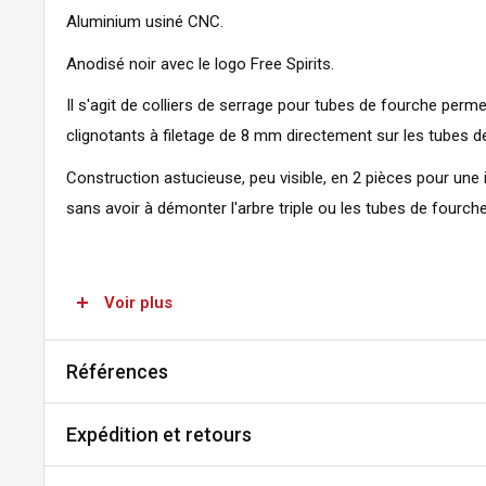
Aluminium usiné CNC.
Anodisé noir avec le logo Free Spirits.
Il s'agit de colliers de serrage pour tubes de fourche permet
clignotants à filetage de 8 mm directement sur les tubes d
Construction astucieuse, peu visible, en 2 pièces pour une in
sans avoir à démonter l'arbre triple ou les tubes de fourche 
Voir plus
Remarque :
Les clignotants ne sont pas inclus.
Convient aux tubes de fourche de 41 mm.
Références
SKU:
A308-813713
Vendu par paire
Expédition et retours
MPN:
209811
DPN:
911308
Expédition et délais de livraison