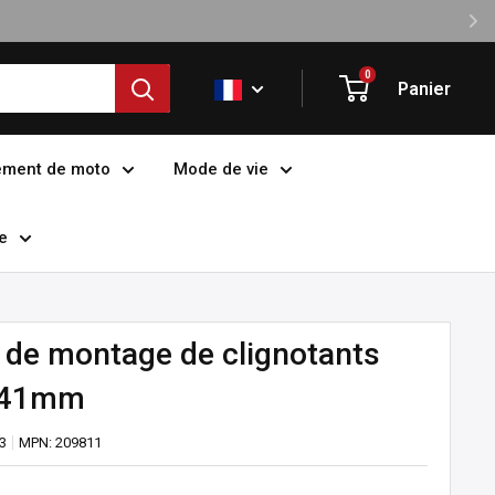
0
Panier
ement de moto
Mode de vie
e
it de montage de clignotants
e 41mm
3
MPN:
209811