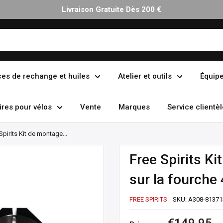
Livraison Gratuite Dès 200 €
ces de rechange et huiles
Atelier et outils
Équip
res pour vélos
Vente
Marques
Service clientèl
Spirits Kit de montage...
Free Spirits K
sur la fourch
FREE SPIRITS
SKU:
A308-81371
Prix