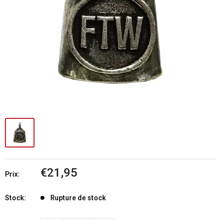
Prix
€21,95
Prix:
réduit
Stock:
Rupture de stock