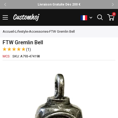
Livraison Gratuite Dès 200 €
Passer
0
Customhoj
au
contenu
Accueil
›
Lifestyle
›
Accessories
›
FTW Gremlin Bell
FTW Gremlin Bell
(1)
MCS
SKU:
A793-474198