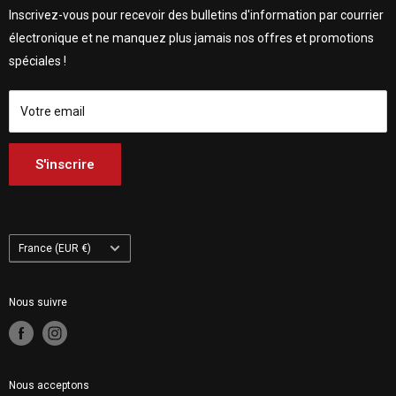
A propos de nous
Customhoj Danemark
Customhoj Suède AB 559326-0887
Inscrivez-vous pour recevoir des bulletins d'information par courrier
Contactez nous
Customhoj Allemagne
Vagnsvägen 4, 311 32 Falkenberg, Suède.
électronique et ne manquez plus jamais nos offres et promotions
Customhoj Blog
Customhoj Espagne
spéciales !
Conditions d'utilisation
Customhoj France
Customhoj Italie
Votre email
Customhoj Pays-Bas
Customhoj Finlande
S'inscrire
Customhoj Pologne
Pays/région
France (EUR €)
Nous suivre
Nous acceptons